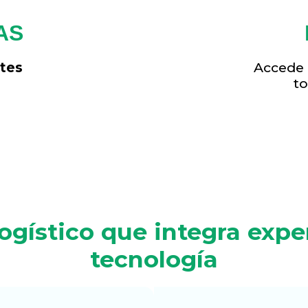
AS
tes
Accede
to
gístico que integra expe
tecnología