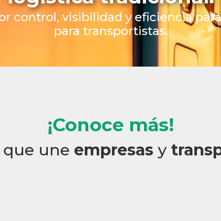
control, visibilidad y eficiencia p
para transportistas.
¡Conoce más!
que une
empresas
y
trans