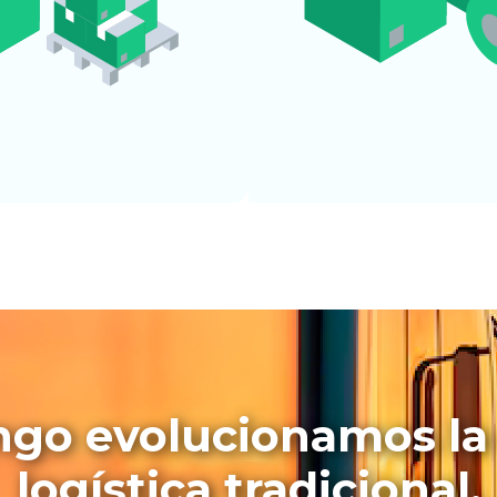
go evolucionamos la
logística tradicional.