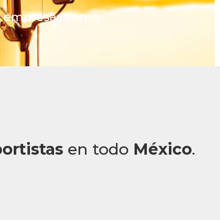
ara empresas como
portistas
en todo
México
.