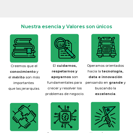
Nuestra esencia y Valores son únicos
El
cuidarnos,
Operamos orientados
Creemos que el
respetarnos y
hacia la
tecnología,
conocimiento
y
apoyarnos
son
data e innovación
el
mérito
son más
fundamentales para
pensando en
grande
y
importantes
crecer y resolver los
buscando la
que las jerarquías.
problemas de negocio.
excelencia
.