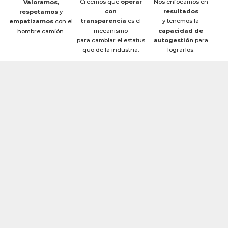
Creemos que
operar
Nos enfocamos en
Valoramos,
con
resultados
respetamos
y
transparencia
es el
y tenemos la
empatizamos
con el
mecanismo
capacidad de
hombre camión.
para cambiar el estatus
autogestión
para
quo de la industria.
lograrlos.