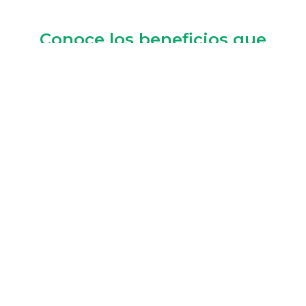
Conoce los beneficios que
tenemos para ti.
Con Sendengo todos los procesos administrativos se
vuelven más sencillos.
Cargas constantes
Mantén tus unidades
siempre cargando