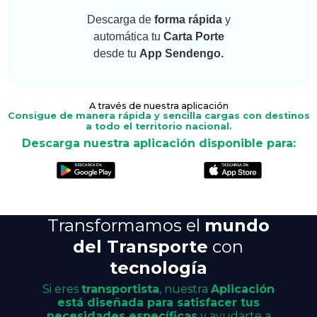
Descarga de
forma rápida
y
automática tu
Carta Porte
desde tu
App Sendengo.
A través de nuestra aplicación
Consigue de manera rápida y sencilla cargas con destinos
a todo el territorio nacional.
Descarga nuestra aplicación disponible para:
Transformamos el
mundo
del Transporte
con
tecnología
Si eres
transportista
, nuestra
Aplicación
está diseñada para satisfacer tus
necesidades específicas
y ayudarte a